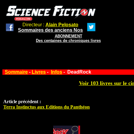
Directeur :
Alain Pelosato
Sommaires des anciens Nos
ABONNEMENT
Des centaines de chroniques livres
Sommaire
-
Livres
-
Infos
- DeadRock
Voir 103 livres sur le ci
Article précédent :
Terra Instinctus aux Editions du Panthéon