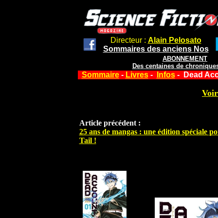
Directeur :
Alain Pelosato
Sommaires des anciens Nos
ABONNEMENT
Des centaines de chroniques
Sommaire
-
Livres
-
Infos
- Dead Acc
Voir
Article précédent :
25 ans de mangas : une édition spéciale p
Tail !