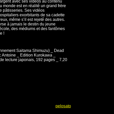
’argent avec ses vidéos au contenu
au monde est en réalité́ un grand frère
de pâtisseries. Ses vidéos
hospitaliers exorbitants de sa cadette
reux, même s’il est rejeté́ des autres.
rse à jamais le destin du jeune
cole, des médiums et des fantômes
e !
ennement Saitama Shimuzu) _ Dead
ic Antoine _ Edition Kurokawa _
 de lecture japonais, 192 pages _ 7,20
pelosato