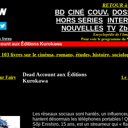
RETOUR à
BD
CINÉ
COUV.
DOS
HORS SERIES
INTE
NOUVELLES
TV
Zb
Encyclopédie de l'Ima
 livres
Pour voir le programme du N
ount aux Éditions Kurokawa
 103 livres sur le cinéma, romans, études, histoire, sociolog
Dead Account aux Éditions
our Fairy
Le 
Kurokawa
Les réseaux sociaux sont hantés, un influenceu
hantent désormais les téléphones portables ! Qui 
Sôji Enishiro, 15 ans, est un streameur qui « f