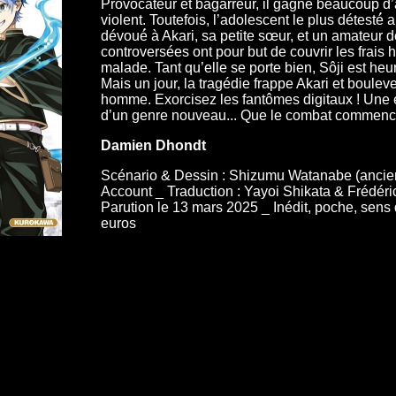
Provocateur et bagarreur, il gagne beaucoup d
violent. Toutefois, l’adolescent le plus détesté́ 
dévoué́ à Akari, sa petite sœur, et un amateur 
controversées ont pour but de couvrir les frais 
malade. Tant qu’elle se porte bien, Sôji est heu
Mais un jour, la tragédie frappe Akari et bouleve
homme. Exorcisez les fantômes digitaux ! Une é
d’un genre nouveau... Que le combat commenc
Damien Dhondt
Scénario & Dessin : Shizumu Watanabe (anci
Account _ Traduction : Yayoi Shikata & Frédér
Parution le 13 mars 2025 _ Inédit, poche, sens
euros