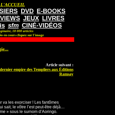
 L'ACCUEIL
SIERS
DVD
E-BOOKS
RVIEWS
JEUX
LIVRES
is
sfm
CINÉ-VIDÉOS
ginaire, 18 000 articles
o en cours cliquez sur l'image
ie...
Article suivant :
dernier empire des Templiers aux Éditions
Ramsay
r va les exorciser ! Les fantômes
sait, le vôtre l’est peut-être déjà̀…
lame » sous le surnom d’Aoringo.