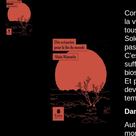
Con
la 
tou
Sol
pas
C’e
suf
bio
Et 
dev
tem
Da
Aut
mon