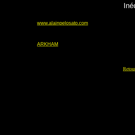
Iné
www.alainpelosato.com
ARKHAM
Retour