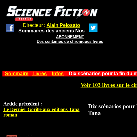
Directeur :
Alain Pelosato
Sommaires des anciens Nos
ABONNEMENT
Des centaines de chroniques livres
Sommaire
-
Livres
-
Infos
- Dix scénarios pour la fin du
Voir 103 livres sur le ci
Article précédent :
Dix scénarios pour 
Le Dernier Gorille aux éditions Tana
Tana
roman