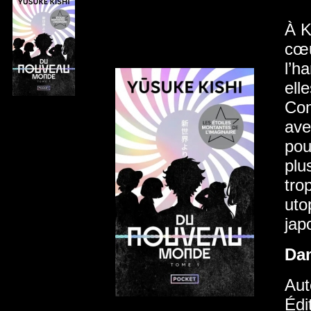
À K
cœu
l’h
ell
Com
ave
pou
plu
tro
uto
jap
Da
Aut
Édi