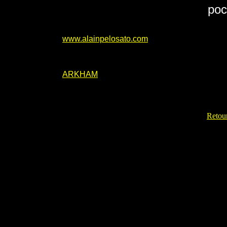
poc
www.alainpelosato.com
ARKHAM
Retour