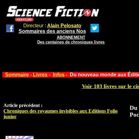
Directeur :
Alain Pelosato
Sommaires des anciens Nos
ABONNEMENT
Des centaines de chroniques livres
Sommaire
-
Livres
-
Infos
- Du nouveau monde aux Éditi
Voir 103 livres sur le ci
Article précédent :
Du 
Chroniques des royaumes invisibles aux Editions Folio
Poc
junior