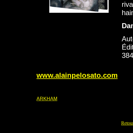
riv
hai
Da
Aut
Édi
384
www.alainpelosato.com
ARKHAM
Retour