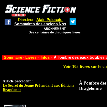
Directeur :
Alain Pelosato
Sommaires des anciens Nos
ABONNEMENT
Des centaines de chroniques livres
Sommaire
-
Livres
-
Infos
- À l’ombre des eaux troubles 
Voir 103 livres sur le ci
Article précédent :
À l’ombre des
Le Secret du Jeune Prétendant aux Éditions
Bragelonne
Bragelonne