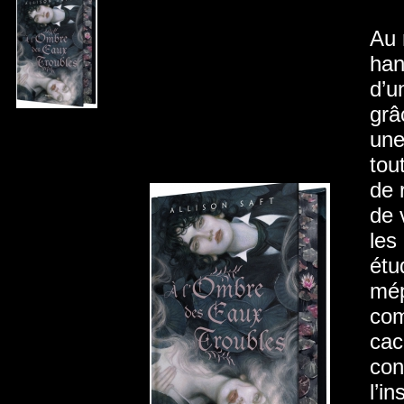
Au 
han
d’u
grâ
une
tou
de 
de 
les
étu
mép
com
cac
con
l’i