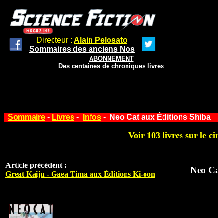
Directeur :
Alain Pelosato
Sommaires des anciens Nos
ABONNEMENT
Des centaines de chroniques livres
Sommaire
-
Livres
-
Infos
- Neo Cat aux Éditions Shiba
Voir 103 livres sur le ci
Article précédent :
Neo Ca
Great Kaiju - Gaea Tima aux Éditions Ki-oon