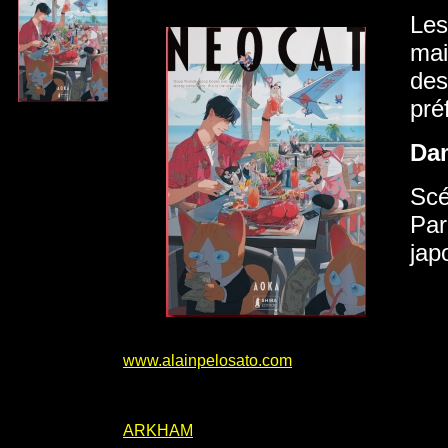
Les
mai
des
pré
Da
Scé
Par
jap
www.alainpelosato.com
ARKHAM