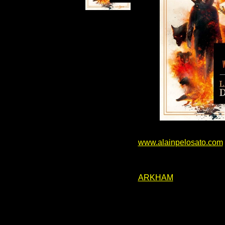
www.alainpelosato.com
ARKHAM