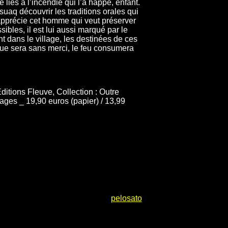
 liés à l’incendie qui l’a happé, enfant.
suaq découvrir les traditions orales qui
pprécie cet homme qui veut préserver
bles, il est lui aussi marqué par le
 dans le village, les destinées de ces
aque sera sans merci, le feu consumera
Editions Fleuve, Collection : Outre
ages _ 19,90 euros (papier) / 13,99
pelosato