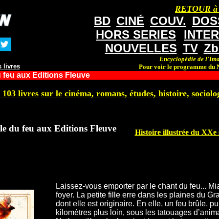
RETOUR à
BD
CINÉ
COUV.
DOS
HORS SERIES
INTE
NOUVELLES
TV
Zb
Encyclopédie de l'Ima
 livres
Pour voir le programme du N
u feu aux Editions Fleuve
 103 livres sur le cinéma, romans, études, histoire, sociolog
lle du feu aux Editions Fleuve
Histoire illustrée du XXe
Laissez-vous emporter par le chant du feu... Mia
foyer. La petite fille erre dans les plaines du G
dont elle est originaire. En elle, un feu brûle,
kilomètres plus loin, sous les tatouages d’anim