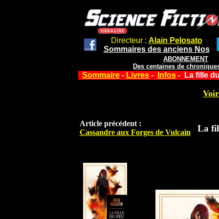
Directeur :
Alain Pelosato
Sommaires des anciens Nos
ABONNEMENT
Des centaines de chroniques
Sommaire
-
Livres
-
Infos
- La fille d
Voir
Article précédent :
La fi
Cassandre aux Forges de Vulcain