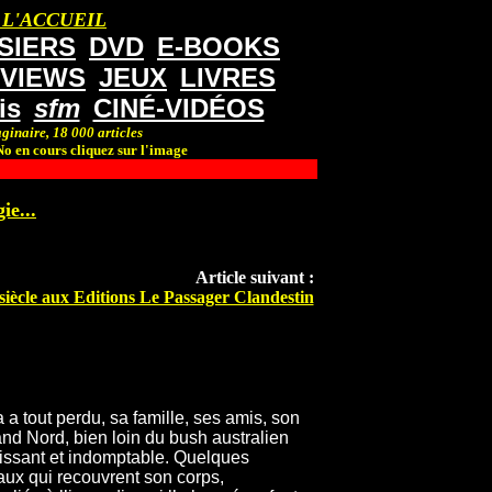
 L'ACCUEIL
SIERS
DVD
E-BOOKS
RVIEWS
JEUX
LIVRES
is
sfm
CINÉ-VIDÉOS
ginaire, 18 000 articles
o en cours cliquez sur l'image
ie...
Article suivant :
 siècle aux Editions Le Passager Clandestin
 a tout perdu, sa famille, ses amis, son
rand Nord, bien loin du bush australien
 puissant et indomptable. Quelques
aux qui recouvrent son corps,