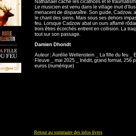
Nathanaël cache les cicatrices et le traumatisme
Le musicien est venu dans le village inuit d’Ilus
menacent de disparaître. Son guide, Cadzow, a
le chant des siens. Mais sous ses dehors impassi
feu. Lorsque Cadzow abat un ours affamé rôdant
trois êtres écorchés entrent en collision. La tr
tout sur son passage.
Damien Dhondt
Auteur : Aurélie Wellenstein _ La fille du feu _ 
Fleuve _ mai 2025 _ Inédit, grand format, 256 p
euros (numérique)
Retour au sommaire des infos livres