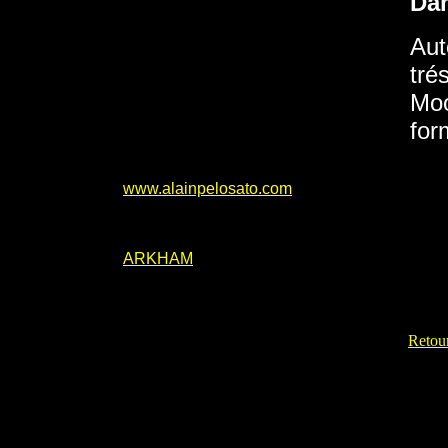
Da
Aut
tré
Moo
for
www.alainpelosato.com
ARKHAM
Retour