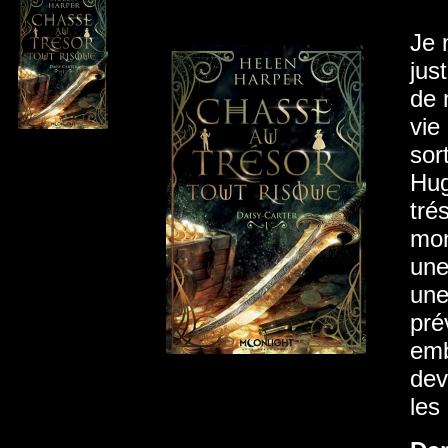
Je 
jus
de 
vie
sor
Hug
tré
mon
une
une
pré
emb
dev
les