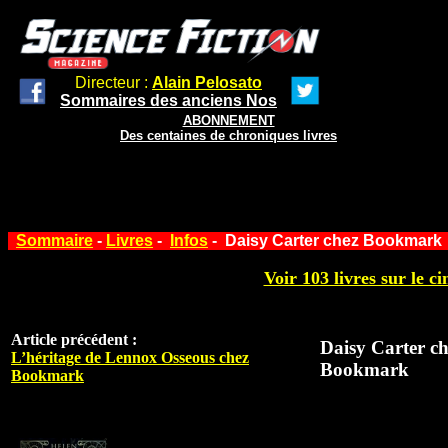
Directeur :
Alain Pelosato
Sommaires des anciens Nos
ABONNEMENT
Des centaines de chroniques livres
Sommaire
-
Livres
-
Infos
- Daisy Carter chez Bookmark
Voir 103 livres sur le ci
Article précédent :
Daisy Carter ch
L’héritage de Lennox Osseous chez
Bookmark
Bookmark