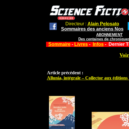
Directeur :
Alain Pelosato
Sommaires des anciens Nos
ABONNEMENT
Des centaines de chroniques
Sommaire
-
Livres
-
Infos
- Dernier T
Voir
Article précédent :
Allunia, intégrale – Collector aux édition