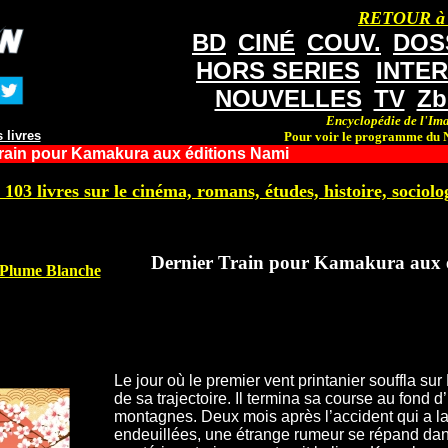
RETOUR à
BD
CINÉ
COUV.
DOS
HORS SERIES
INTE
NOUVELLES
TV
Zb
Encyclopédie de l'Ima
 livres
Pour voir le programme du N
rain pour Kamakura aux éditions Nami
 103 livres sur le cinéma, romans, études, histoire, sociolog
Dernier Train pour Kamakura aux 
s Plume Blanche
Le jour où le premier vent printanier souffla s
de sa trajectoire. Il termina sa course au fond 
montagnes. Deux mois après l’accident qui a la
endeuillées, une étrange rumeur se répand dans 