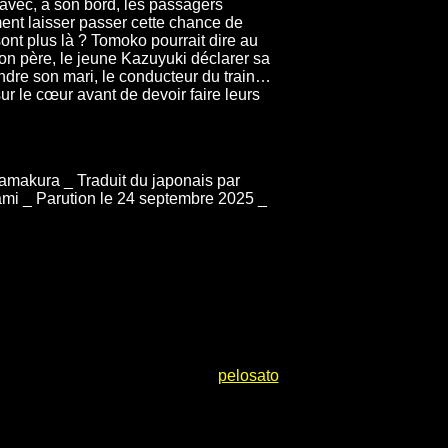
 avec, à son bord, les passagers
ment laisser passer cette chance de
sont plus là ? Tomoko pourrait dire au
son père, le jeune Kazuyuki déclarer sa
dre son mari, le conducteur du train…
 sur le cœur avant de devoir faire leurs
amakura _ Traduit du japonais par
mi _ Parution le 24 septembre 2025 _
pelosato