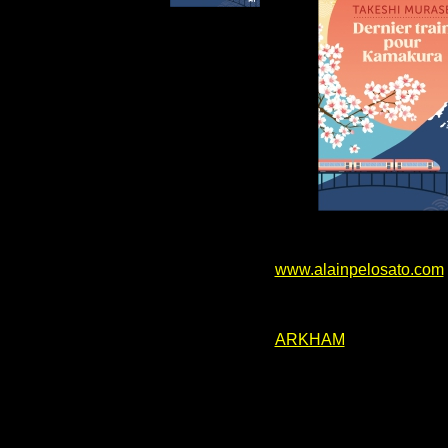
www.alainpelosato.com
ARKHAM