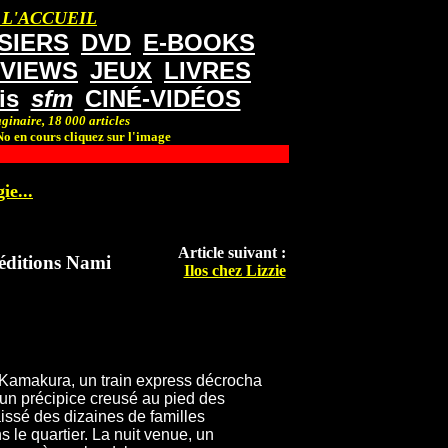
 L'ACCUEIL
SIERS
DVD
E-BOOKS
RVIEWS
JEUX
LIVRES
is
sfm
CINÉ-VIDÉOS
ginaire, 18 000 articles
o en cours cliquez sur l'image
ie...
Article suivant :
éditions Nami
Ilos chez Lizzie
ur Kamakura, un train express décrocha
d’un précipice creusé au pied des
issé des dizaines de familles
le quartier. La nuit venue, un