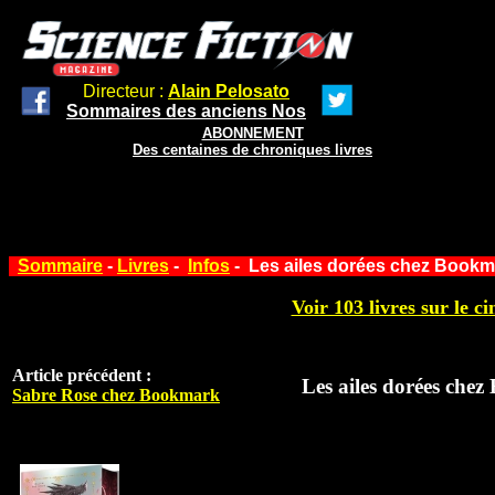
Directeur :
Alain Pelosato
Sommaires des anciens Nos
ABONNEMENT
Des centaines de chroniques livres
Sommaire
-
Livres
-
Infos
- Les ailes dorées chez Bookm
Voir 103 livres sur le ci
Article précédent :
Les ailes dorées che
Sabre Rose chez Bookmark