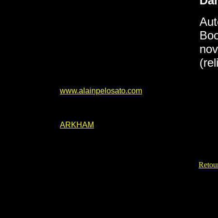
Da
Aut
Boo
nov
(re
www.alainpelosato.com
ARKHAM
Retour