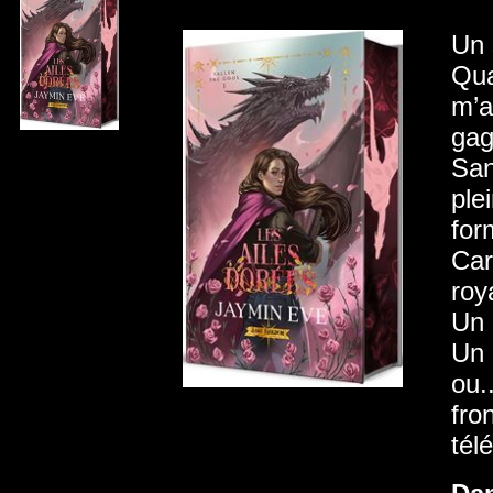
Un 
Qua
m’a
gag
San
ple
for
Car
roy
Un 
Un 
ou..
fro
tél