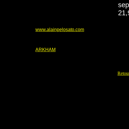
sep
21,
www.alainpelosato.com
ARKHAM
Retour