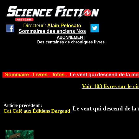
Directeur :
Alain Pelosato
Sommaires des anciens Nos
ABONNEMENT
Des centaines de chroniques livres
Sommaire
-
Livres
-
Infos
- Le vent qui descend de la mo
Voir 103 livres sur le ci
Article précédent :
Le vent qui descend de l
Cat Café aux Éditions Dargaud