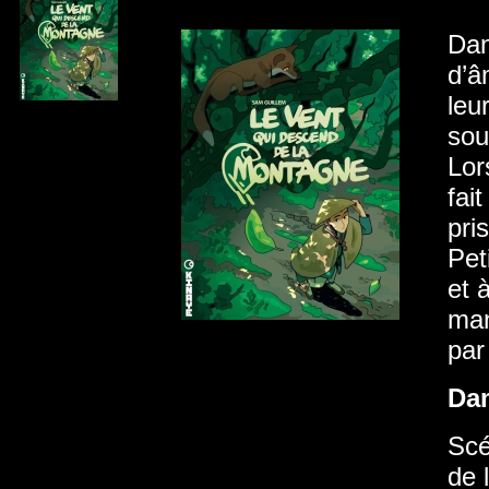
Dan
d’â
leu
sou
Lor
fai
pri
Pet
et 
man
par
Da
Scé
de 