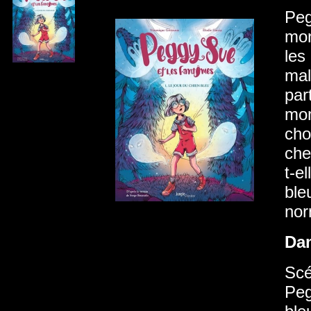
Peg
mon
les
mal
par
mom
cho
che
t-e
ble
nor
Da
Scé
Peg