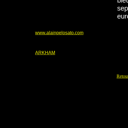
ble
sep
eur
www.alainpelosato.com
ARKHAM
Retour