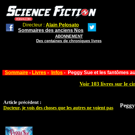
Directeur :
Alain Pelosato
Sommaires des anciens Nos
ABONNEMENT
Des centaines de chroniques livres
Sommaire
-
Livres
-
Infos
- Peggy Sue et les fantômes au
Voir 103 livres sur le ci
Article précédent :
Peggy
Docteur, je vois des choses que les autres ne voient pas