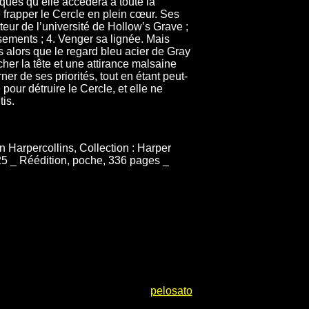
iques qu’elle accédera à toute la
frapper le Cercle en plein cœur. Ses
cteur de l’université de Hollow’s Grave ;
ossements ; 4. Venger sa lignée. Mais
s alors que le regard bleu acier de Gray
acher la tête et une attirance malsaine
er de ses priorités, tout en étant peut-
pour détruire le Cercle, et elle ne
is.
 Harpercollins, Collection : Harper
5 _ Réédition, poche, 336 pages _
pelosato