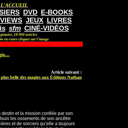
 L'ACCUEIL
SIERS
DVD
E-BOOKS
RVIEWS
JEUX
LIVRES
is
sfm
CINÉ-VIDÉOS
ginaire, 18 000 articles
o en cours cliquez sur l'image
ie...
Article suivant :
 plus belle des magies aux Éditions Nathan
 destin et la mission confiée par son
nfouis les ossements de son ancêtre
ières et de sorciers qu’elle a toujours