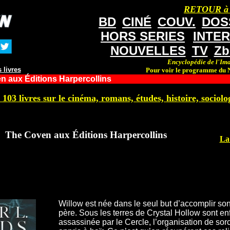
RETOUR à
BD
CINÉ
COUV.
DOS
HORS SERIES
INTE
NOUVELLES
TV
Zb
Encyclopédie de l'Ima
 livres
Pour voir le programme du N
 aux Éditions Harpercollins
 103 livres sur le cinéma, romans, études, histoire, sociolog
The Coven aux Éditions Harpercollins
La
Willow est née dans le seul but d’accomplir son
père. Sous les terres de Crystal Hollow sont e
assassinée par le Cercle, l’organisation de sorc