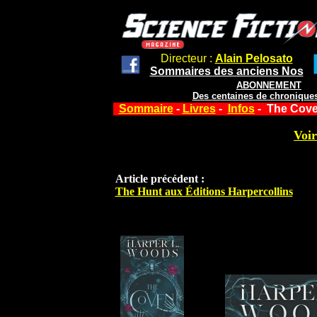
Directeur :
Alain Pelosato
Sommaires des anciens Nos
ABONNEMENT
Des centaines de chroniques
Sommaire
-
Livres
-
Infos
- The Coven
Voir
Article précédent :
The Hunt aux Éditions Harpercollins