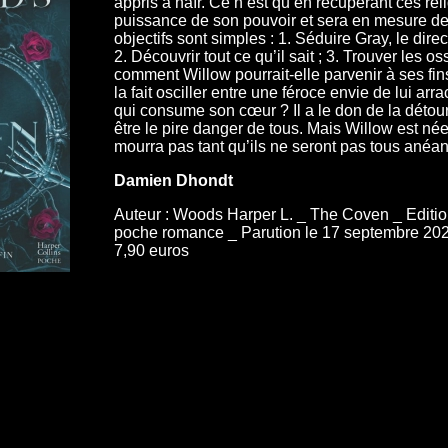
appris à haïr. Ce n’est qu’en récupérant ces rel
puissance de son pouvoir et sera en mesure de 
objectifs sont simples : 1. Séduire Gray, le dire
2. Découvrir tout ce qu’il sait ; 3. Trouver les 
comment Willow pourrait-elle parvenir à ses fin
la fait osciller entre une féroce envie de lui arr
qui consume son cœur ? Il a le don de la détourn
être le pire danger de tous. Mais Willow est née 
mourra pas tant qu’ils ne seront pas tous anéant
Damien Dhondt
Auteur : Woods Harper L. _ The Coven _ Edition
poche romance _ Parution le 17 septembre 202
7,90 euros