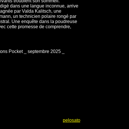
vants troublent son sommeil.
édigé dans une langue inconnue, arrive
pagnée par Valda Kalitsch, une
amann, un technicien polaire rongé par
ustral. Une enquête dans la poudreuse
, avec cette promesse de comprendre,
tions Pocket _ septembre 2025 _
pelosato