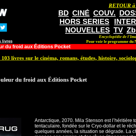
RETOUR à
BD
CINÉ
COUV.
DOS
HORS SERIES
INTE
NOUVELLES
TV
Zb
Encyclopédie de l'Ima
 livres
Pour voir le programme du N
r du froid aux Éditions Pocket
 103 livres sur le cinéma, romans, études, histoire, sociolog
uleur du froid aux Éditions Pocket
Antarctique, 2070. Mila Stenson est l’héritière
tentaculaire, fondée sur le Cryo-dollar et le ré
quelques années, la situation se dégrade. La 