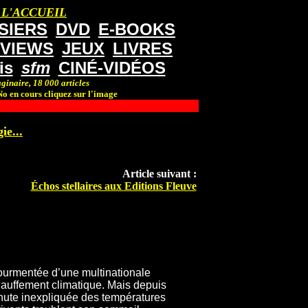
 L'ACCUEIL
SIERS
DVD
E-BOOKS
RVIEWS
JEUX
LIVRES
is
sfm
CINÉ-VIDÉOS
ginaire, 18 000 articles
o en cours cliquez sur l'image
ie...
Article suivant :
Échos stellaires aux Editions Fleuve
 tourmentée d’une multinationale
chauffement climatique. Mais depuis
chute inexpliquée des températures