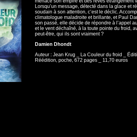
menace son empire et des rêves étrangement vi
Lorsqu’un message, détecté dans la glace et r
soudain à son attention, c’est le déclic. Accom
climatologue maladroite et brillante, et Paul D
son passé, elle décide de répondre à l’appel a
et le vent déchaîné, à la toute pointe du froid
peut-être, qui ils sont vraiment ?
Damien Dhondt
Auteur : Jean Krug _ La Couleur du froid _ Édi
Réédition, poche, 672 pages _ 11,70 euros