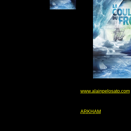
www.alainpelosato.com
ARKHAM