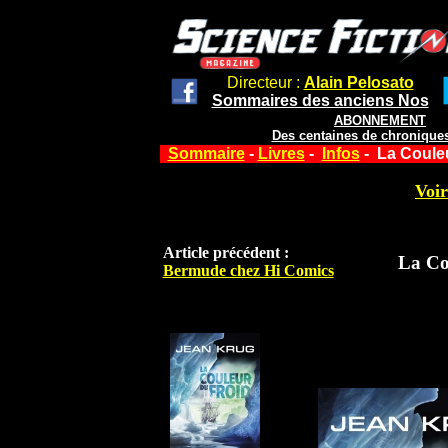
Directeur :
Alain Pelosato
Sommaires des anciens Nos
ABONNEMENT
Des centaines de chroniques
Sommaire
-
Livres
-
Infos
- La Couleu
Voir
Article précédent :
La Co
Bermude chez Hi Comics