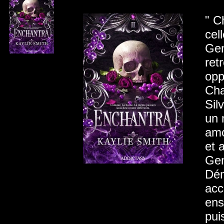
" C
cel
Gen
ret
opp
Cha
Sil
un 
amo
et 
Gen
Dém
acc
ens
pui