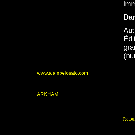
imm
Da
Aut
Édi
gra
(nu
www.alainpelosato.com
ARKHAM
Retour