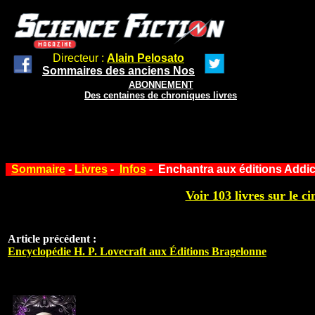
Directeur :
Alain Pelosato
Sommaires des anciens Nos
ABONNEMENT
Des centaines de chroniques livres
Sommaire
-
Livres
-
Infos
- Enchantra aux éditions Addi
Voir 103 livres sur le ci
Article précédent :
Encyclopédie H. P. Lovecraft aux Éditions Bragelonne