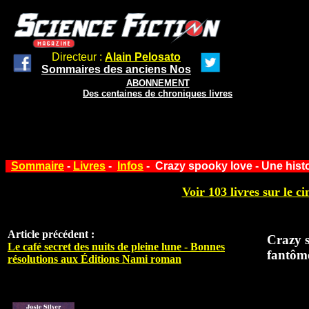
Directeur :
Alain Pelosato
Sommaires des anciens Nos
ABONNEMENT
Des centaines de chroniques livres
Sommaire
-
Livres
-
Infos
- Crazy spooky love - Une hist
Voir 103 livres sur le ci
Article précédent :
Crazy s
Le café secret des nuits de pleine lune - Bonnes
fantôme
résolutions aux Éditions Nami roman