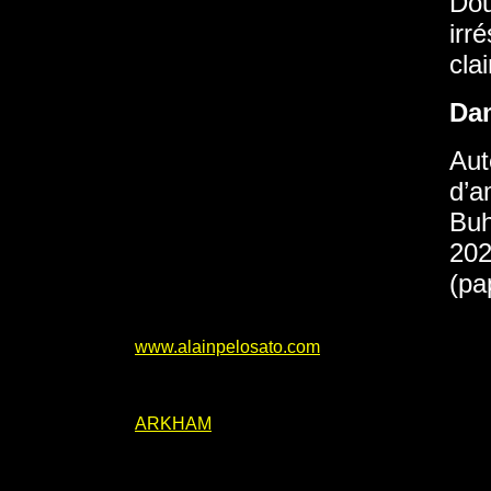
Dou
irr
clai
Da
Aut
d’a
Buh
202
(pa
www.alainpelosato.com
ARKHAM