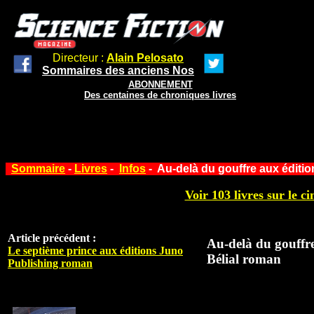
Directeur :
Alain Pelosato
Sommaires des anciens Nos
ABONNEMENT
Des centaines de chroniques livres
Sommaire
-
Livres
-
Infos
- Au-delà du gouffre aux éditio
Voir 103 livres sur le ci
Article précédent :
Au-delà du gouffre
Le septième prince aux éditions Juno
Bélial roman
Publishing roman