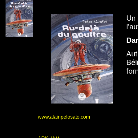
Un 
l’a
Da
Aut
Bél
for
www.alainpelosato.com