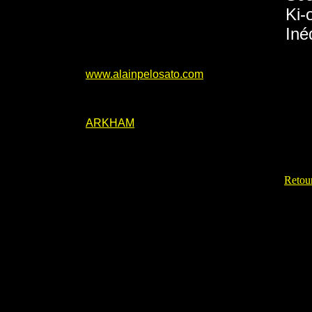
Ki-
Iné
www.alainpelosato.com
ARKHAM
Retour