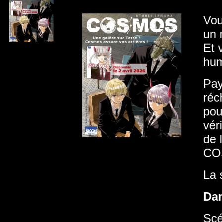
Vou
un 
Et 
hum
Pay
réc
pou
vér
de 
COS
La 
Da
Scé