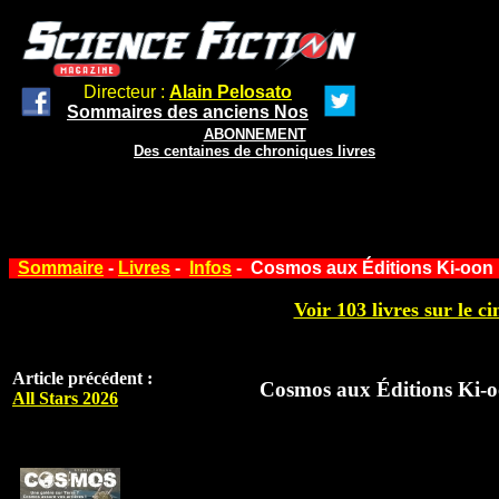
Directeur :
Alain Pelosato
Sommaires des anciens Nos
ABONNEMENT
Des centaines de chroniques livres
Sommaire
-
Livres
-
Infos
- Cosmos aux Éditions Ki-oon
Voir 103 livres sur le ci
Article précédent :
Cosmos aux Éditions Ki-
All Stars 2026