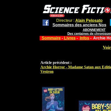
Directeur :
Alain Pelosato
Sommaires des anciens Nos
ABONNEMENT
Des centaines de chroniques
Sommaire
-
Livres
-
Infos
- Archie Ho
Voir
Article précédent :
Archie Horror - Madame Satan aux Editi
Vestron