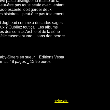
rive pas à distinguer la réalité de la
peut-être pas toute seule avec l’enfant...
 adolescente, doit garder deux
 histoires... peut-être pas totalement
 et Jughead comme à des ados sages
ux ? Oubliez tout ça ! Les albums
es des comics Archie et de la série
délicieusement tordu, sans rien perdre
Baby-Sitters en sueur _ Editions Vesta _
ormat, 48 pages _ 13,95 euros
pelosato