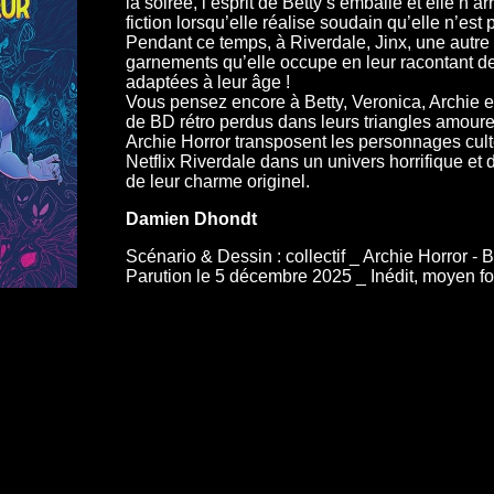
la soirée, l’esprit de Betty s’emballe et elle n’ar
fiction lorsqu’elle réalise soudain qu’elle n’est 
Pendant ce temps, à Riverdale, Jinx, une autre
garnements qu’elle occupe en leur racontant des
adaptées à leur âge !
Vous pensez encore à Betty, Veronica, Archie
de BD rétro perdus dans leurs triangles amoure
Archie Horror transposent les personnages cult
Netflix Riverdale dans un univers horrifique et 
de leur charme originel.
Damien Dhondt
Scénario & Dessin : collectif _ Archie Horror - 
Parution le 5 décembre 2025 _ Inédit, moyen f