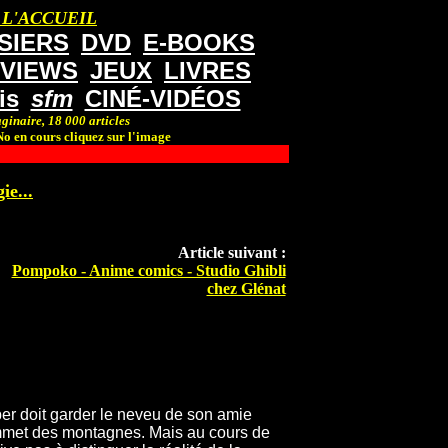
 L'ACCUEIL
SIERS
DVD
E-BOOKS
RVIEWS
JEUX
LIVRES
is
sfm
CINÉ-VIDÉOS
ginaire, 18 000 articles
o en cours cliquez sur l'image
ie...
Article suivant :
Pompoko - Anime comics - Studio Ghibli
chez Glénat
oper doit garder le neveu de son amie
mmet des montagnes. Mais au cours de