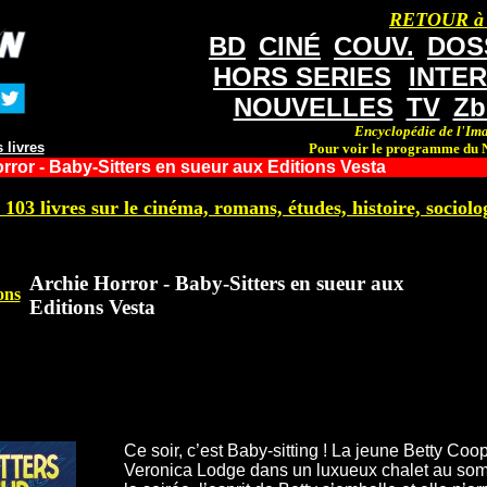
RETOUR à
BD
CINÉ
COUV.
DOS
HORS SERIES
INTE
NOUVELLES
TV
Zb
Encyclopédie de l'Ima
 livres
Pour voir le programme du N
rror - Baby-Sitters en sueur aux Editions Vesta
 103 livres sur le cinéma, romans, études, histoire, sociolog
Archie Horror - Baby-Sitters en sueur aux
ons
Editions Vesta
Ce soir, c’est Baby-sitting ! La jeune Betty Co
Veronica Lodge dans un luxueux chalet au so