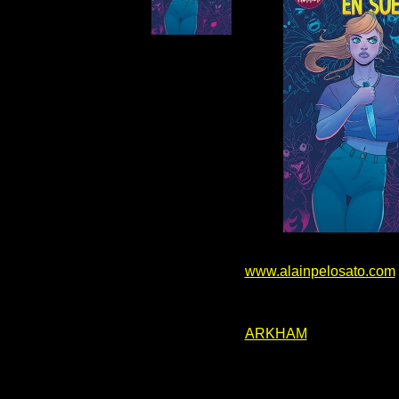
www.alainpelosato.com
ARKHAM