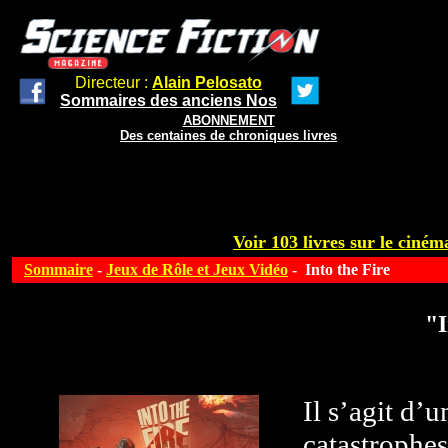
Directeur :
Alain Pelosato
Sommaires des anciens Nos
ABONNEMENT
Des centaines de chroniques livres
Voir 103 livres sur le cinéma
Sommaire
-
Jeux de Rôle et Jeux Vidéo
- Into the Fire
"I
Il s’agit d’
catastrophes