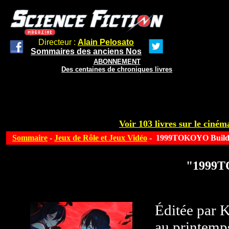
Directeur :
Alain Pelosato
Sommaires des anciens Nos
ABONNEMENT
Des centaines de chroniques livres
Voir 103 livres sur le cinéma
Sommaire
-
Jeux de Rôle et Jeux Vidéo
- 1999TOKOYO Build
"1999T
Éditée par K
au printemps