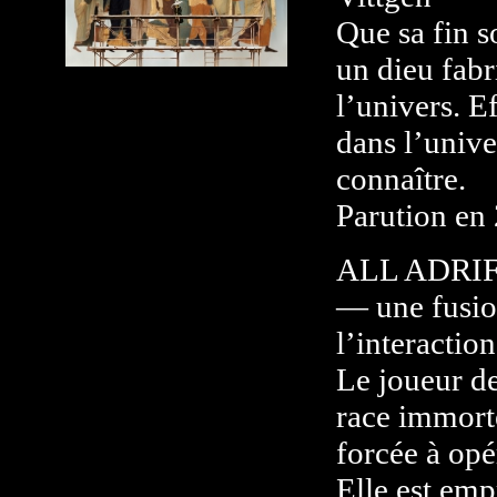
Que sa fin s
un dieu fabr
l’univers. E
dans l’univ
connaître.
Parution en
ALL ADRIFT 
— une fusion
l’interactio
Le joueur de
race immorte
forcée à opér
Elle est emp