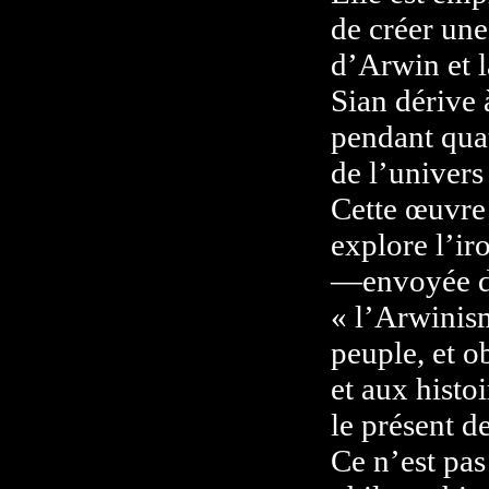
de créer une 
d’Arwin et l
Sian dérive 
pendant quatr
de l’univers
Cette œuvre 
explore l’iro
—envoyée da
« l’Arwinis
peuple, et o
et aux histo
le présent d
Ce n’est pas