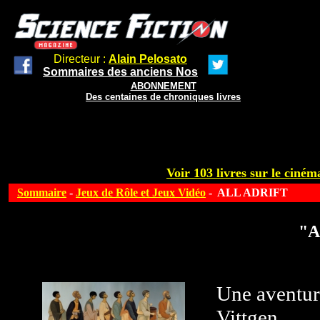
Directeur :
Alain Pelosato
Sommaires des anciens Nos
ABONNEMENT
Des centaines de chroniques livres
Voir 103 livres sur le cinéma
Sommaire
-
Jeux de Rôle et Jeux Vidéo
- ALL ADRIFT
"A
Une aventur
Vittgen