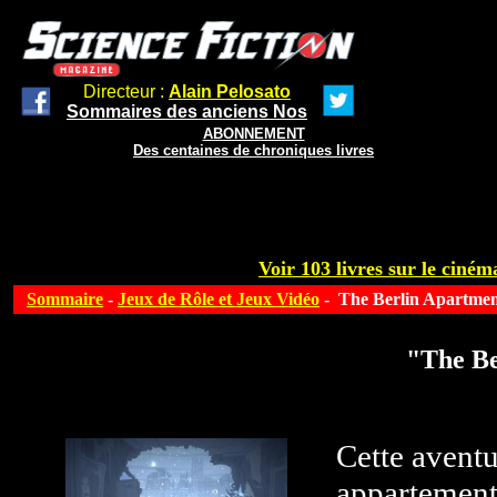
Directeur :
Alain Pelosato
Sommaires des anciens Nos
ABONNEMENT
Des centaines de chroniques livres
Voir 103 livres sur le cinéma
Sommaire
-
Jeux de Rôle et Jeux Vidéo
- The Berlin Apartm
"The B
Cette aventu
appartement 