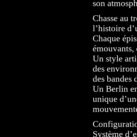
son atmosphè
Chasse au tr
l’histoire d
Chaque épiso
émouvants, 
Un style art
des environn
des bandes d
Un Berlin en
unique d’une
mouvement
Configurati
Système d’e