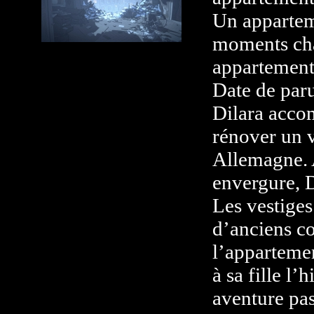
Un appartem
moments char
appartement 
Date de par
Dilara acco
rénover un v
Allemagne. 
envergure, D
Les vestiges
d’anciens c
l’apparteme
à sa fille l’
aventure pass