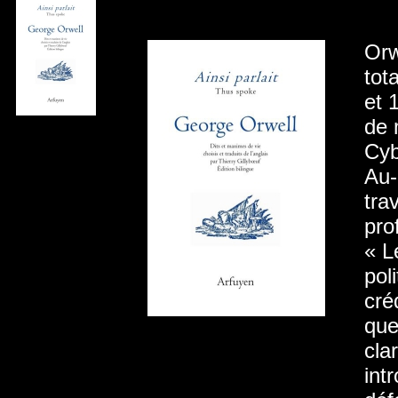
Orw
tot
et 
de 
Cyb
Au-
tra
pro
« L
pol
cré
que
cla
int