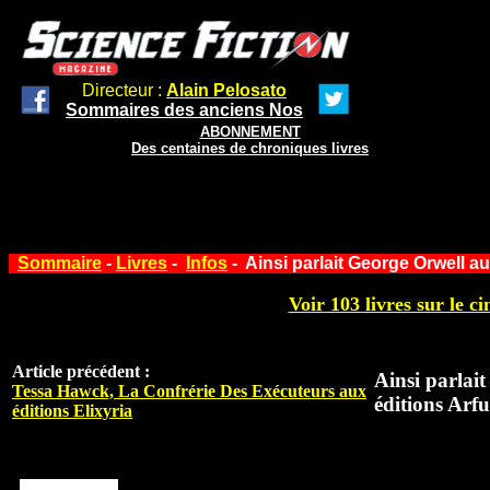
Directeur :
Alain Pelosato
Sommaires des anciens Nos
ABONNEMENT
Des centaines de chroniques livres
Sommaire
-
Livres
-
Infos
- Ainsi parlait George Orwell a
Voir 103 livres sur le ci
Article précédent :
Ainsi parlai
Tessa Hawck, La Confrérie Des Exécuteurs aux
éditions Arf
éditions Elixyria