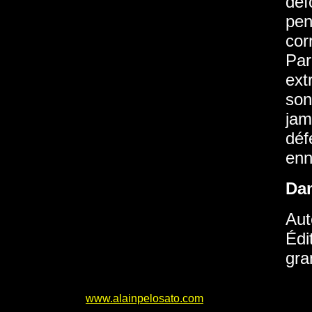
déf
pen
cor
Par
ext
son
jam
déf
enn
Da
Aut
Édi
gra
www.alainpelosato.com