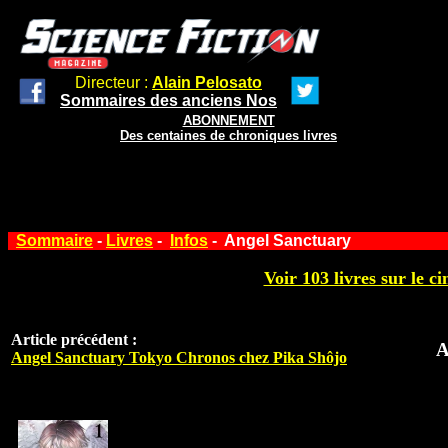
Directeur :
Alain Pelosato
Sommaires des anciens Nos
ABONNEMENT
Des centaines de chroniques livres
Sommaire
-
Livres
-
Infos
- Angel Sanctuary
Voir 103 livres sur le ci
Article précédent :
A
Angel Sanctuary Tokyo Chronos chez Pika Shôjo