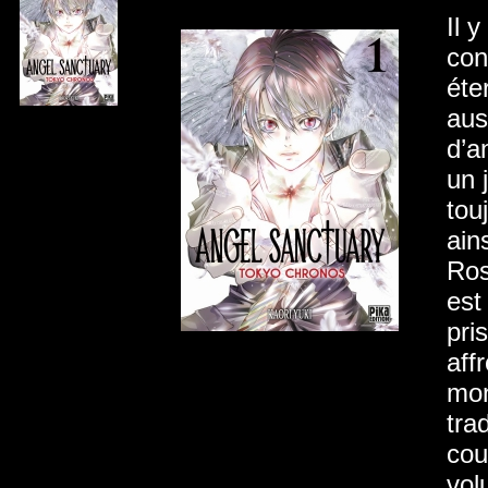
Il 
con
éte
aus
d’a
un 
tou
ain
Ros
est
pri
aff
mon
tra
cou
vol