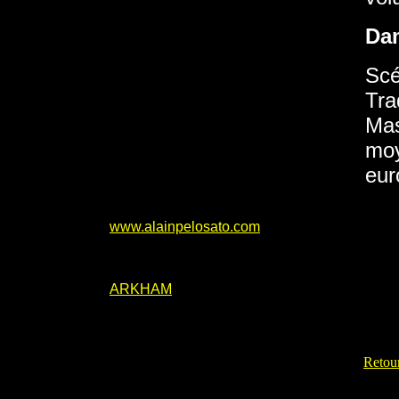
Da
Scé
Tra
Mas
moy
eur
www.alainpelosato.com
ARKHAM
Retour