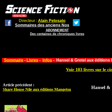
Directeur :
Alain Pelosato
Sommaires des anciens Nos
ABONNEMENT
Des centaines de chroniques livres
Sommaire
-
Livres
-
Infos
- Hansel & Gretel aux éditions
Voir 103 livres sur le ci
Article précédent :
Hansel & 
Share House Nile aux éditions Mangetsu