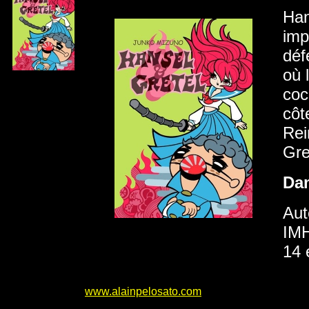
Han
imp
déf
où 
coc
côte
Rei
Gre
Da
Aut
IMH
14 
www.alainpelosato.com