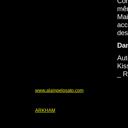
Con
mê
Mai
acc
des
Da
Aut
Kis
_ R
www.alainpelosato.com
ARKHAM