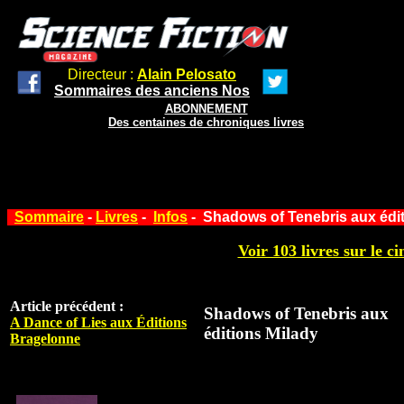
Directeur :
Alain Pelosato
Sommaires des anciens Nos
ABONNEMENT
Des centaines de chroniques livres
Sommaire
-
Livres
-
Infos
- Shadows of Tenebris aux édit
Voir 103 livres sur le ci
Article précédent :
Shadows of Tenebris aux
A Dance of Lies aux Éditions
éditions Milady
Bragelonne