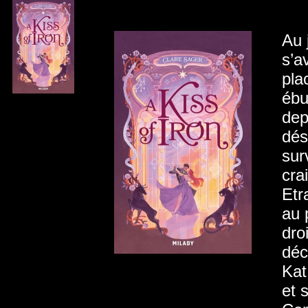
Au 
s’a
pla
ébu
dep
dés
sur
crai
Etr
au 
dro
déc
Kat
et 