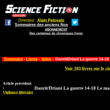
Directeur :
Alain Pelosato
Sommaires des anciens Nos
ABONNEMENT
Des centaines de chroniques livres
Sommaire
-
Livres
-
Infos
- Danrit/Driant La guerre 14-1
Voir 103 livres sur le ci
Article précédent
Danrit/Driant La guerre 14-18 Le ma
:
Vigilance littéraire