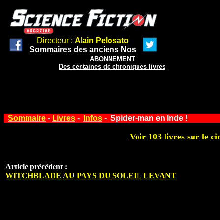
Directeur :
Alain Pelosato
Sommaires des anciens Nos
ABONNEMENT
Des centaines de chroniques livres
Sommaire
-
Livres
-
Infos
- Spider-man en Inde !
Voir 103 livres sur le ci
Article précédent :
WITCHBLADE AU PAYS DU SOLEIL LEVANT