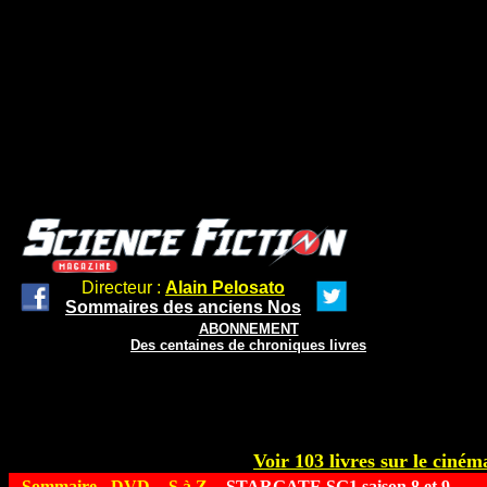
Directeur :
Alain Pelosato
Sommaires des anciens Nos
ABONNEMENT
Des centaines de chroniques livres
Voir 103 livres sur le cinéma
Sommaire
-
DVD
-
S à Z
- STARGATE SG1 saison 8 et 9