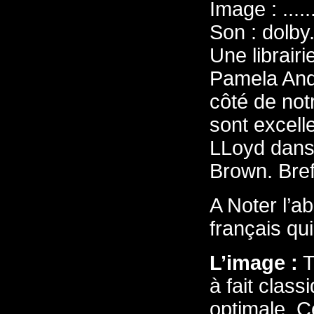
Image : .......
Son : dolby...
Une librair
Pamela Ande
côté de not
sont excelle
LLoyd dans 
Brown. Bref
A Noter l’a
français qui
L’image :
T
à fait class
optimale. Ce