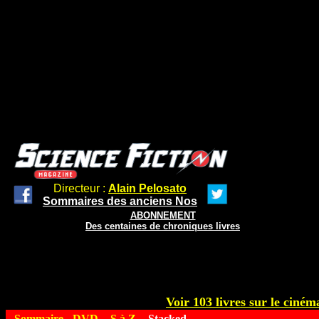
Directeur :
Alain Pelosato
Sommaires des anciens Nos
ABONNEMENT
Des centaines de chroniques livres
Voir 103 livres sur le cinéma
Sommaire
-
DVD
-
S à Z
- Stacked