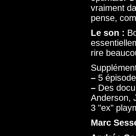
vraiment da
pense, compr
Le son :
Bo
essentielle
rire beaucou
Supplément
–
5 épisodes
–
Des docum
Anderson, 
3 "ex" play
Marc Sess