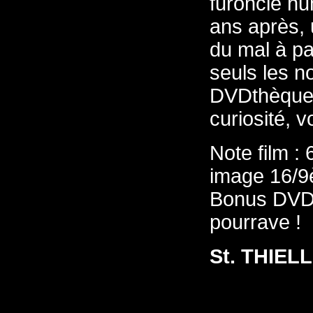
furoncle hu
ans après, 
du mal à pa
seuls les n
DVDthèque 
curiosité, v
Note film :
image 16/
Bonus DVD 
pourrave !
St. THIE