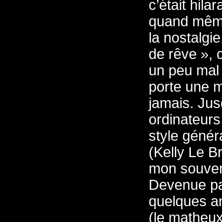
c’était hila
quand même.
la nostalgie
de rêve », 
un peu mal 
porte une m
jamais. Jus
ordinateurs 
style généra
(Kelly Le B
mon souveni
Devenue pa
quelques an
(le matheu