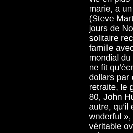
marie, a un
(Steve Mart
jours de No
solitaire r
famille ave
mondial du 
ne fit qu’éc
dollars par
retraite, le
80, John Hu
autre, qu’il
wnderful », 
véritable o