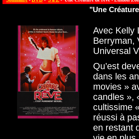
"Une Créature 
Avec Kelly 
Berryman, V
Universal V
Qu’est dev
dans les an
movies » av
candles », «
cultissime 
réussi à pa
en restant 
vie en plus