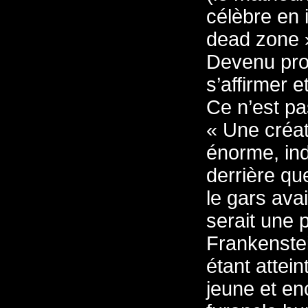
célèbre en 
dead zone »)
Devenu prof
s’affirmer e
Ce n’est pas
« Une créat
énorme, ind
derrière qu
le gars ava
serait une 
Frankenstei
étant attei
jeune et en