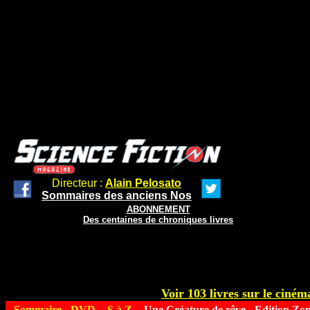
Directeur :
Alain Pelosato
Sommaires des anciens Nos
ABONNEMENT
Des centaines de chroniques livres
Voir 103 livres sur le cinéma
Sommaire
-
DVD
-
S à Z
- Une Créature de rêve - Edition Zon