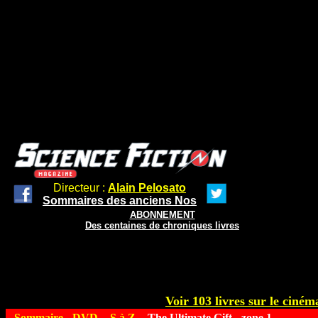
Directeur :
Alain Pelosato
Sommaires des anciens Nos
ABONNEMENT
Des centaines de chroniques livres
Voir 103 livres sur le cinéma
Sommaire
-
DVD
-
S à Z
- The Ultimate Gift - zone 1