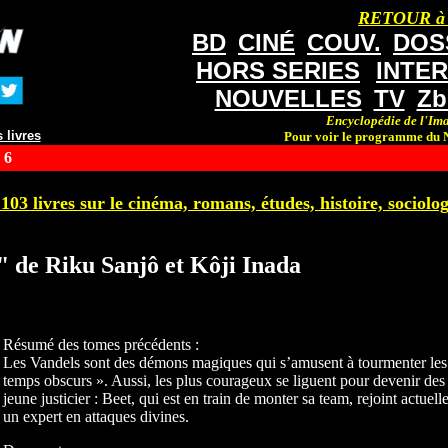
RETOUR à
BD
CINÉ
COUV.
DOS
HORS SERIES
INTE
NOUVELLES
TV
Zb
Encyclopédie de l'Ima
 livres
Pour voir le programme du N
 6
103 livres sur le cinéma, romans, études, histoire, sociologi
" de Riku Sanjô et Kôji Inada
Résumé des tomes précédents :
Les Vandels sont des démons magiques qui s’amusent à tourmenter les 
temps obscurs ». Aussi, les plus courageux se liguent pour devenir des
jeune justicier : Beet, qui est en train de monter sa team, rejoint actue
un expert en attaques divines.