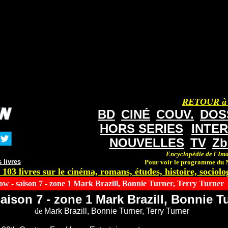
RETOUR à
BD
CINÉ
COUV.
DOS
HORS SERIES
INTE
NOUVELLES
TV
Zb
Encyclopédie de l'Ima
 livres
Pour voir le programme du N
 103 livres sur le cinéma, romans, études, histoire, sociolog
w - saison 7 - zone 1 Mark Brazill, Bonnie Turner, Terry Turner
aison 7 - zone 1 Mark Brazill, Bonnie Tu
de
Mark Brazill, Bonnie Turner, Terry Turner