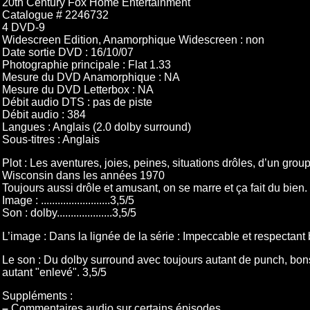
20th Century Fox Home Entertainment
Catalogue # 2246732
4 DVD-9
Widescreen Edition, Anamorphique Widescreen : non
Date sortie DVD : 16/10/07
Photographie principale : Flat 1.33
Mesure du DVD Anamorphique : NA
Mesure du DVD Letterbox : NA
Débit audio DTS : pas de piste
Débit audio : 384
Langues : Anglais (2.0 dolby surround)
Sous-titres : Anglais
Plot : Les aventures, joies, peines, situations drôles, d’un gro
Wisconsin dans les années 1970
Toujours aussi drôle et amusant, on se marre et ça fait du bien.
Image : .........................3,5/5
Son : dolby....................3,5/5
L’image : Dans la lignée de la série : Impeccable et respectant bi
Le son : Du dolby surround avec toujours autant de punch, bon
autant "enlevé". 3,5/5
Suppléments :
–
Commentaires audio sur certains épisodes