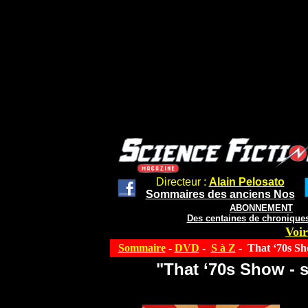
Directeur :
Alain Pelosato
Sommaires des anciens Nos
ABONNEMENT
Des centaines de chroniques
Voir
Sommaire
-
DVD
-
S à Z
- That ‘70s Sho
"That ‘70s Show - s