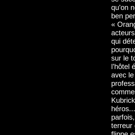
qu’on n
ben per
« Orang
acteurs
qui déte
pourquo
sur le 
l’hôtel 
avec le
profess
comme s
Kubrick
héros..
parfois
terreur
flippe 