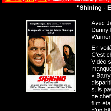
"Shining - E
Avec Ja
Danny 
Warner
En voil
C’est c
Vidéo s
manque 
« Barry
dispari
suis pas
de che
film ét
d’un bâ