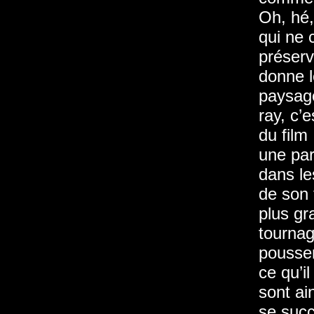
Oh, hé,
qui ne 
préserv
donne l
paysage
ray, c’
du film
une par
dans le
de son 
plus gr
tournag
pousser
ce qu’i
sont ai
se succ