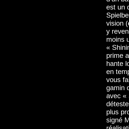
est un 
Spielbe
vision (
y reveni
moins u
« Shini
prime a
hante l
en temp
vous fa
gamin q
avec « 
déteste
plus pr
signé M
réalisa