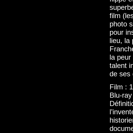
superbe
film (le
photo s
pour in
lieu, la
Franche
la peur
talent 
de ses 
Film : 
Blu-ray
Définit
l’inven
histori
documen