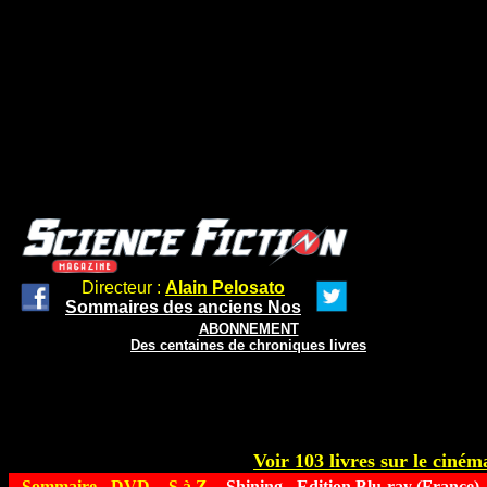
Directeur :
Alain Pelosato
Sommaires des anciens Nos
ABONNEMENT
Des centaines de chroniques livres
Voir 103 livres sur le cinéma
Sommaire
-
DVD
-
S à Z
- Shining - Edition Blu-ray (France)