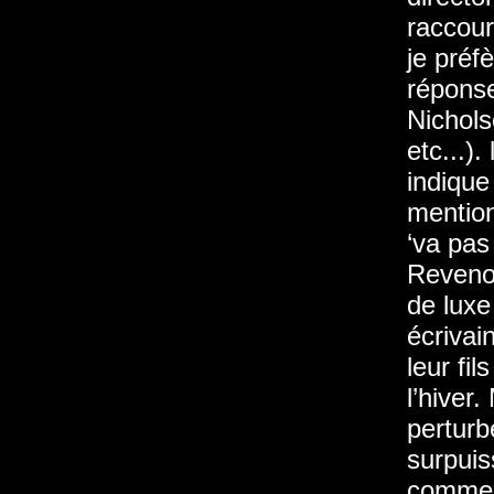
raccour
je préf
réponse
Nichols
etc...)
indique
mention
‘va pas
Revenon
de luxe
écrivai
leur fi
l’hiver
perturb
surpuis
commen