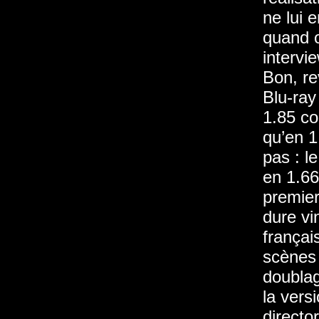
ne lui 
quand o
intervi
Bon, re
Blu-ray
1.85 co
qu’en 1
pas : le
en 1.66
premier
dure vi
françai
scènes 
doublag
la versi
director