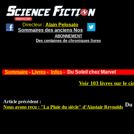
Directeur :
Alain Pelosato
Sommaires des anciens Nos
ABONNEMENT
Des centaines de chroniques livres
Sommaire
-
Livres
-
Infos
- Du Soleil chez Marvel
Voir 103 livres sur le ci
Article précédent :
Du 
Nous avons reçu : "La Pluie du siècle" d’Alastair Reynolds