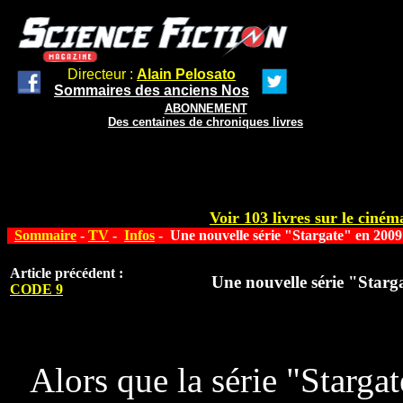
Directeur :
Alain Pelosato
Sommaires des anciens Nos
ABONNEMENT
Des centaines de chroniques livres
Voir 103 livres sur le cinéma
Sommaire
-
TV
-
Infos
- Une nouvelle série "Stargate" en 2009
Article précédent :
Une nouvelle série "Starg
CODE 9
Alors que la série "Starga