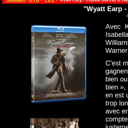
"Wyatt Earp -
Avec K
Isabell
William
Warner
C’est m
gagnent
bien ou
bien »,
en est 
trop lo
avec en
comptes
justeme