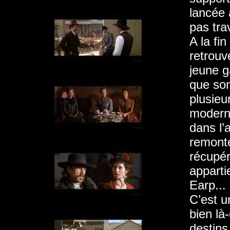
lancée 
pas tra
A la fi
retrouv
jeune g
que so
plusieu
moderne
dans l’
remonte
récupér
apparti
Earp...
C’est u
bien là
destins