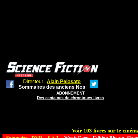
Directeur :
Alain Pelosato
Sommaires des anciens Nos
ABONNEMENT
Des centaines de chroniques livres
Voir 103 livres sur le cinéma
Sommaire
-
DVD
-
S à Z
- Wyatt Earp - Edition Blu-ray (Fran