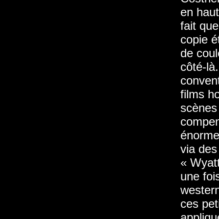
en haut
fait que
copie é
de coul
côté-là
convent
films h
scènes 
compens
énorme 
via des
« Wyatt
une foi
wester
ces pet
appliqu