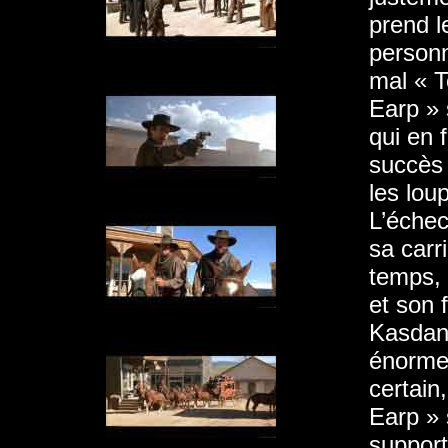
prend l
personn
mal « 
Earp » 
qui en 
succès 
les lou
L’échec
sa carr
temps, 
et son f
Kasdan.
énormes
certain
Earp » 
support