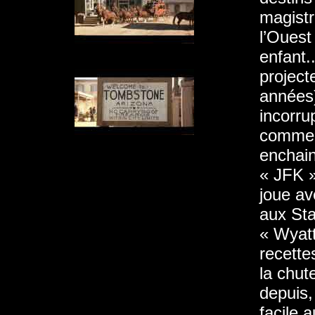
magistr
l’Ouest
enfant.
project
années)
incorru
commerc
enchain
« JFK »
joue av
aux Sta
« Wyatt
recette
la chut
depuis,
facile 