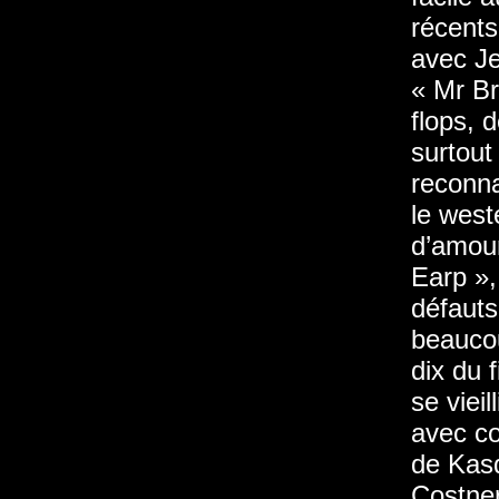
récents
avec Je
« Mr Br
flops, d
surtout
reconna
le west
d’amour
Earp »,
défauts
beaucou
dix du f
se viei
avec co
de Kasd
Costner