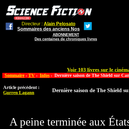
Directeur :
Alain Pelosato
Sommaires des anciens Nos
ABONNEMENT
Des centaines de chroniques livres
Voir 103 livres sur le cinéma
Sommaire
-
TV
-
Infos
- Dernière saison de The Shield sur Can
Article précédent :
Dernière saison de The Shield s
Gurren Lagann
A peine terminée aux État