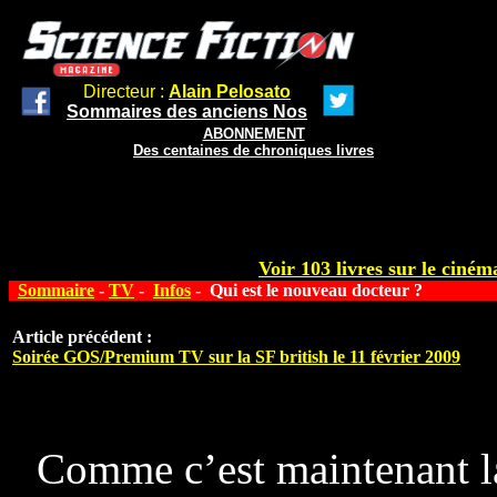
Directeur :
Alain Pelosato
Sommaires des anciens Nos
ABONNEMENT
Des centaines de chroniques livres
Voir 103 livres sur le cinéma
Sommaire
-
TV
-
Infos
- Qui est le nouveau docteur ?
Article précédent :
Soirée GOS/Premium TV sur la SF british le 11 février 2009
Comme c’est maintenant la