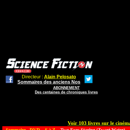
Directeur :
Alain Pelosato
Sommaires des anciens Nos
ABONNEMENT
Des centaines de chroniques livres
Voir 103 livres sur le cinéma
Sommaire
-
DVD
-
S à Z
- Two Eyes Staring (Zwart Water)