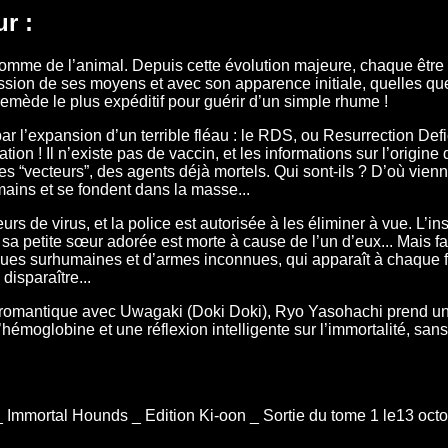
r :
l’homme de l’animal. Depuis cette évolution majeure, chaque êtr
ion de ses moyens et avec son apparence initiale, quelles que 
remède le plus expéditif pour guérir d’un simple rhume !
r l’expansion d’un terrible fléau : le RDS, ou Resurrection Def
on ! Il n’existe pas de vaccin, et les informations sur l’origine 
des “vecteurs”, des agents déjà mortels. Qui sont-ils ? D’où vienn
ins et se fondent dans la masse...
rs de virus, et la police est autorisée à les éliminer à vue. L’i
sa petite sœur adorée est morte à cause de l’un d’eux... Mais fa
ues surhumaines et d’armes inconnues, qui apparaît à chaque f
 disparaître...
 romantique avec Uwagaki (Doki Doki), Ryo Yasohachi prend un vi
émoglobine et une réflexion intelligente sur l’immortalité, san
 Immortal Hounds _ Edition Ki-oon _ Sortie du tome 1 le13 oct