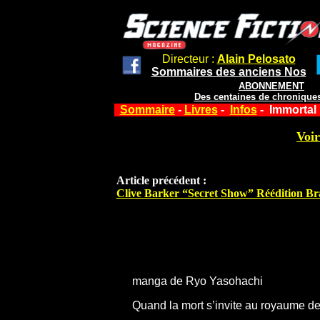
Directeur :
Alain Pelosato
Sommaires des anciens Nos
ABONNEMENT
Des centaines de chroniques
Sommaire
-
Livres
-
Infos
- Immortal
Voir
Article précédent :
Clive Barker “Secret Show” Réédition Br
manga de Ryo Yasohachi
Quand la mort s’invite au royaume d