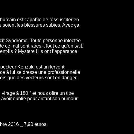
e humain est capable de ressusciter en
soient les blessures subies. Avec ça,
icit Syndrome. Toute personne infectée
de ce mal sont rares...Tout ce qu’on sait,
ent-ils ? Mystère ! Ils ont l’apparence
nspecteur Kenzaki est un fervent
ce à lui se dresse une professionnelle
ois que des vecteurs sont en danger.
rage à 180 ° et nous offre un titre
s avoir oublié pour autant son humour
obre 2016 _ 7,90 euros