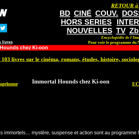
RETOUR à
BD
CINÉ
COUV.
DOS
HORS SERIES
INTE
NOUVELLES
TV
Zb
Encyclopédie de l'Ima
 livres
Pour voir le programme du N
 Hounds chez Ki-oon
 103 livres sur le cinéma, romans, études, histoire, sociolog
Immortal Hounds chez Ki-oon
agelonne
EC 
es immortels… mystère, suspense et action sont au programme !