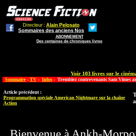
Directeur :
Alain Pelosato
Sommaires des anciens Nos
ABONNEMENT
Des centaines de chroniques livres
Voir 103 livres sur le cinéma
Sommaire
-
TV
-
Infos
- Tremblez contrevenants Sam Vimes ar
Article précédent :
T
Programmation spéciale American Nightmare sur la chaîne
a
Action
Bienvenue à Ankh-Morpork, 