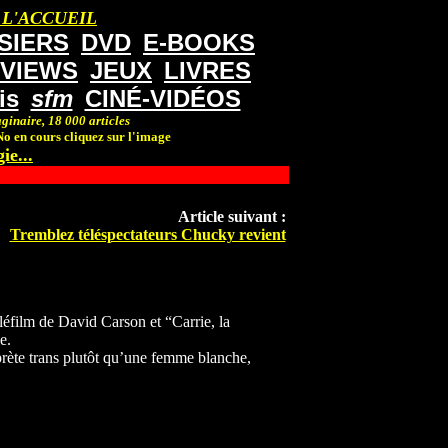
 L'ACCUEIL
SIERS
DVD
E-BOOKS
RVIEWS
JEUX
LIVRES
is
sfm
CINÉ-VIDÉOS
ginaire, 18 000 articles
o en cours cliquez sur l'image
ie...
Article suivant :
Tremblez téléspectateurs Chucky revient
léfilm de David Carson et “Carrie, la
e.
prète trans plutôt qu’une femme blanche,