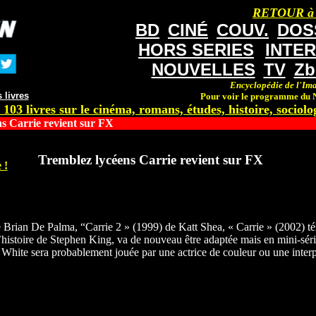
RETOUR à
BD
CINÉ
COUV.
DOS
HORS SERIES
INTE
NOUVELLES
TV
Zb
Encyclopédie de l'Ima
 livres
Pour voir le programme du N
 103 livres sur le cinéma, romans, études, histoire, sociolog
s Carrie revient sur FX
Tremblez lycéens Carrie revient sur FX
 !
 Brian De Palma, “Carrie 2 » (1999) de Katt Shea, « Carrie » (2002) té
histoire de Stephen King, va de nouveau être adaptée mais en mini-séri
 White sera probablement jouée par une actrice de couleur ou une inter