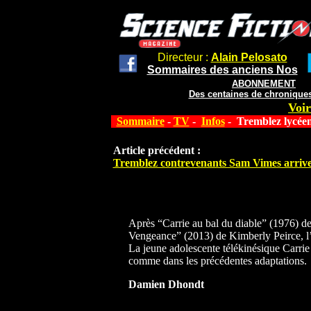
Directeur :
Alain Pelosato
Sommaires des anciens Nos
ABONNEMENT
Des centaines de chroniques
Voir
Sommaire
-
TV
-
Infos
- Tremblez lycéen
Article précédent :
Tremblez contrevenants Sam Vimes arrive
Après “Carrie au bal du diable” (1976) de
Vengeance” (2013) de Kimberly Peirce, l’
La jeune adolescente télékinésique Carrie
comme dans les précédentes adaptations.
Damien Dhondt