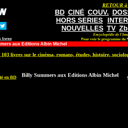
RETOUR à
BD
CINÉ
COUV.
DOS
HORS SERIES
INTE
NOUVELLES
TV
Zb
Encyclopédie de l'Ima
 livres
Pour voir le programme du N
mers aux Editions Albin Michel
 103 livres sur le cinéma, romans, études, histoire, sociolog
Billy Summers aux Editions Albin Michel
pté en BD