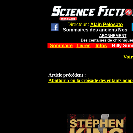
Directeur :
Alain Pelosato
Sommaires des anciens Nos
ABONNEMENT
Des centaines de chroniques
Sommaire
-
Livres
-
Infos
- Billy Sum
Voir
Article précédent :
Abattoir 5 ou la croisade des enfants ada