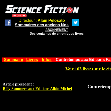
Directeur :
Alain Pelosato
Sommaires des anciens Nos
ABONNEMENT
Des centaines de chroniques livres
Sommaire
-
Livres
-
Infos
- Contretemps aux Editions Fa
Voir 103 livres sur le ci
Article précédent :
Contretemp
Billy Summers aux Editions Albin Michel