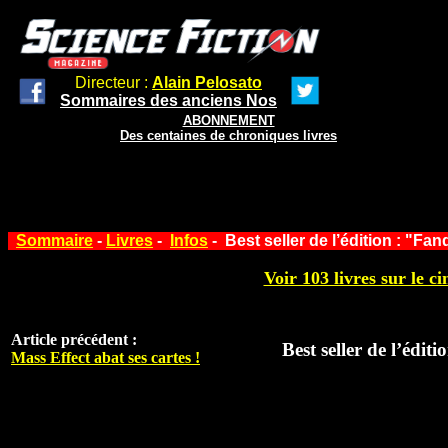
Directeur :
Alain Pelosato
Sommaires des anciens Nos
ABONNEMENT
Des centaines de chroniques livres
Sommaire
-
Livres
-
Infos
- Best seller de l’édition : "Fa
Voir 103 livres sur le ci
Article précédent :
Best seller de l’édi
Mass Effect abat ses cartes !