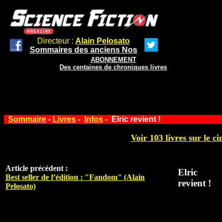
Directeur :
Alain Pelosato
Sommaires des anciens Nos
ABONNEMENT
Des centaines de chroniques livres
Sommaire
-
Livres
-
Infos
- Elric revient !
Voir 103 livres sur le ci
Article précédent :
Elric
Best seller de l’édition : "Fandom" (Alain
revient !
Pelosato)