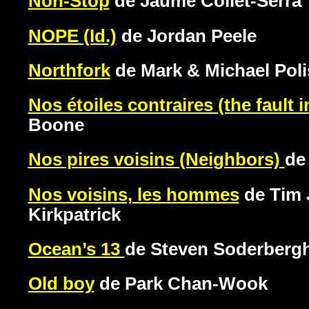
Non-Stop
de Jaume Collet-Serra
NOPE (Id.)
de Jordan Peele
Northfork
de Mark & Michael Pol
Nos étoiles contraires (the fault 
Boone
Nos pires voisins (Neighbors)
de
Nos voisins, les hommes
de Tim 
Kirkpatrick
Ocean’s 13
de Steven Soderberg
Old boy
de Park Chan-Wook