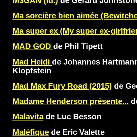
M3GAN (Id.)
de Gerard Johnston
Ma sorcière bien aimée (Bewitch
Ma super ex (My super ex-girlfri
MAD GOD
de Phil Tipett
Mad Heidi
de Johannes Hartman
Klopfstein
Mad Max Fury Road (2015)
de Geo
Madame Henderson présente...
de
Malavita
de Luc Besson
Maléfique
de Eric Valette