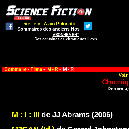
Directeur :
Alain Pelosato
Sommaires des anciens Nos
ABONNEMENT
Des centaines de chroniques livres
Sommaire
-
Films
-
M - R
-
M - R
Voir
Chroniq
Dernier aj
M : I : III
de JJ Abrams (2006)