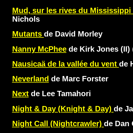
Mud, sur les rives du Mississipp
Nichols
Mutants
de David Morley
Nanny McPhee
de Kirk Jones (II) 
Nausicaä de la vallée du vent
de 
Neverland
de Marc Forster
Next
de Lee Tamahori
Night & Day (Knight & Day)
de J
Night Call (Nightcrawler)
de Dan 